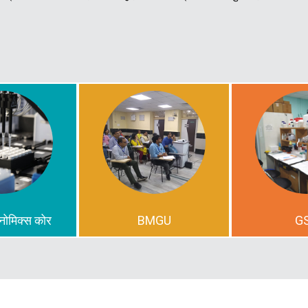
ीनोमिक्स कोर
BMGU
G